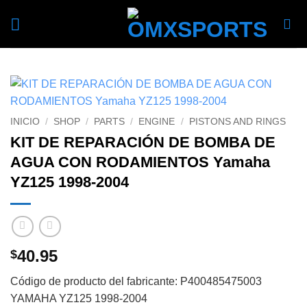
Skip
to
content
INICIO
/
SHOP
/
PARTS
/
ENGINE
/
PISTONS AND RINGS
KIT DE REPARACIÓN DE BOMBA DE
AGUA CON RODAMIENTOS Yamaha
YZ125 1998-2004
40.95
$
Código de producto del fabricante: P400485475003
YAMAHA YZ125 1998-2004