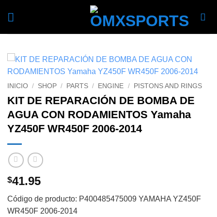
Skip
to
content
INICIO
/
SHOP
/
PARTS
/
ENGINE
/
PISTONS AND RINGS
KIT DE REPARACIÓN DE BOMBA DE
AGUA CON RODAMIENTOS Yamaha
YZ450F WR450F 2006-2014
41.95
$
Código de producto: P400485475009 YAMAHA YZ450F
WR450F 2006-2014