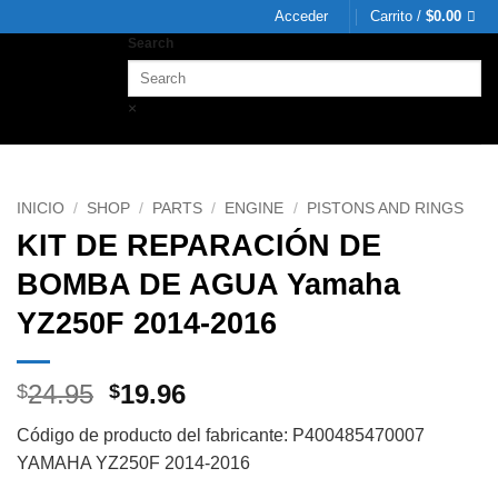
Acceder
Carrito /
$
0.00
Search
×
INICIO
/
SHOP
/
PARTS
/
ENGINE
/
PISTONS AND RINGS
KIT DE REPARACIÓN DE
BOMBA DE AGUA Yamaha
YZ250F 2014-2016
Original
Current
24.95
19.96
$
$
price
price
Código de producto del fabricante: P400485470007
was:
is:
YAMAHA YZ250F 2014-2016
$24.95.
$19.96.