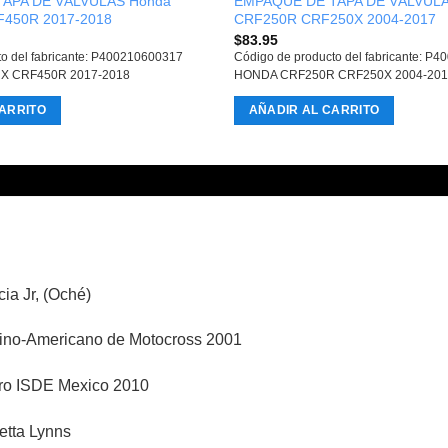
APA DE VÁLVULAS Honda
EMPAQUE DE TAPA DE VÁLVULA
450R 2017-2018
CRF250R CRF250X 2004-2017
$
83.95
to del fabricante: P400210600317
Código de producto del fabricante: P
X CRF450R 2017-2018
HONDA CRF250R CRF250X 2004-201
ARRITO
AÑADIR AL CARRITO
ia Jr, (Oché)
no-Americano de Motocross 2001
ro ISDE Mexico 2010
etta Lynns