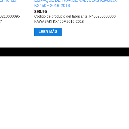
S Honda
EMPAQUE DE TAPA DE VÁLVULAS Kawasaki
KX450F 2016-2018
$
90.95
400210600095
Código de producto del fabricante: P400250600066
7
KAWASAKI KX450F 2016-2018
LEER MÁS