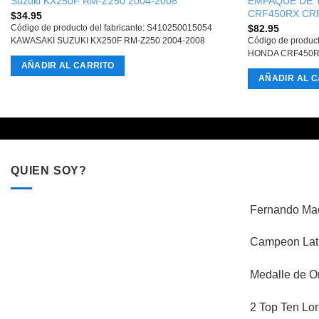
Suzuki KX250F RM-Z250 2004-2008
EMPAQUE DE T
CRF450RX CRF
$
34.95
$
82.95
Código de producto del fabricante: S410250015054
KAWASAKI SUZUKI KX250F RM-Z250 2004-2008
Código de produc
HONDA CRF450R
AÑADIR AL CARRITO
AÑADIR AL C
QUIEN SOY?
Fernando Mac
Campeon Lati
Medalle de O
2 Top Ten Lor