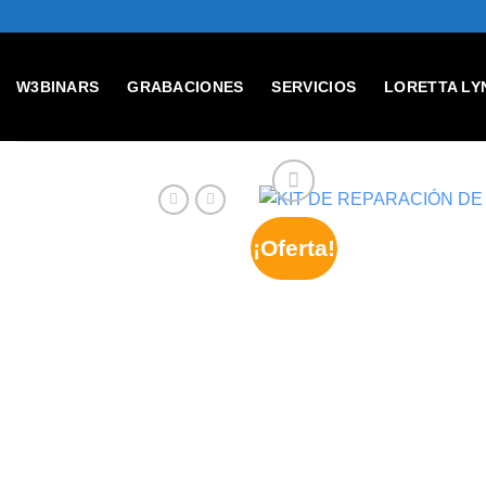
Skip
to
content
W3BINARS
GRABACIONES
SERVICIOS
LORETTA LY
¡Oferta!