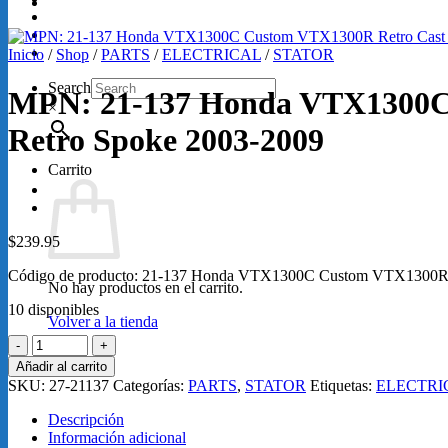
GRABACIONES
SERVICIOS
Loretta Lynn 2026
Inicio
/
Shop
/
PARTS
/
ELECTRICAL
/
STATOR
Search
MPN: 21-137 Honda VTX1300C
×
Retro Spoke 2003-2009
Carrito
$
239.95
Código de producto: 21-137 Honda VTX1300C Custom VTX1300R
No hay productos en el carrito.
10 disponibles
Volver a la tienda
MPN:
21-
Añadir al carrito
137
SKU:
27-21137
Categorías:
PARTS
,
STATOR
Etiquetas:
ELECTRI
Honda
VTX1300C
Descripción
Custom
Información adicional