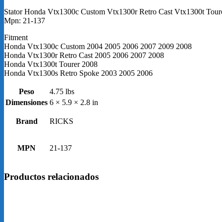
VTX1300R
Retro
Stator Honda Vtx1300c Custom Vtx1300r Retro Cast Vtx1300t Tou
Cast
Mpn: 21-137
VTX1300T
Tourer
Fitment
VTX1300S
Honda Vtx1300c Custom 2004 2005 2006 2007 2009 2008
Retro
Honda Vtx1300r Retro Cast 2005 2006 2007 2008
Spoke
Honda Vtx1300t Tourer 2008
2003-
Honda Vtx1300s Retro Spoke 2003 2005 2006
2009
cantidad
Peso
4.75 lbs
Dimensiones
6 × 5.9 × 2.8 in
Brand
RICKS
MPN
21-137
Productos relacionados