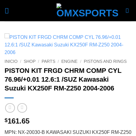
Skip
to
content
INICIO
/
SHOP
/
PARTS
/
ENGINE
/
PISTONS AND RINGS
PISTON KIT FRGD CHRM COMP CYL
76.96/+0.01 12.6:1 /SUZ Kawasaki
Suzuki KX250F RM-Z250 2004-2006
161.65
$
MPN: NX-20030-B KAWASAKI SUZUKI KX250F RM-Z250