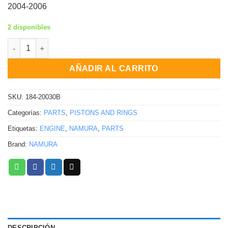
2004-2006
2 disponibles
PISTON KIT FRGD CHRM COMP CYL 76.96/+0.01 12.6:1 /SUZ Kaw
AÑADIR AL CARRITO
SKU:
184-20030B
Categorías:
PARTS
,
PISTONS AND RINGS
Etiquetas:
ENGINE
,
NAMURA
,
PARTS
Brand:
NAMURA
DESCRIPCIÓN