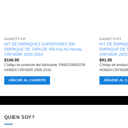
GASKETS KIT
GASKETS KIT
KIT DE EMPAQUES SUPERIORES SIN
KIT DE EMPAQ
EMPAQUE DE TAPA DE VÁLVULAS Honda
EMPAQUE DE T
CRF450R 2009-2016
CRF450R 2002
$
108.95
$
91.95
Código de producto del fabricante: P400210600239
Código de produc
HONDA CRF450R 2009-2016
HONDA CRF450R
AÑADIR AL CARRITO
AÑADIR AL C
QUIEN SOY?