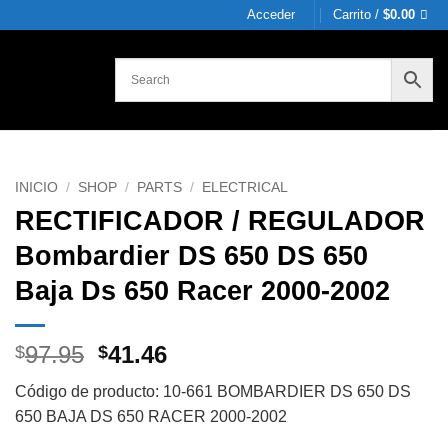
Acceder
Carrito /
$
0.00
INICIO
/
SHOP
/
PARTS
/
ELECTRICAL
RECTIFICADOR / REGULADOR
Bombardier DS 650 DS 650
Baja Ds 650 Racer 2000-2002
Original
Current
97.95
41.46
$
$
price
price
Código de producto: 10-661 BOMBARDIER DS 650 DS
was:
is:
650 BAJA DS 650 RACER 2000-2002
$97.95.
$41.46.