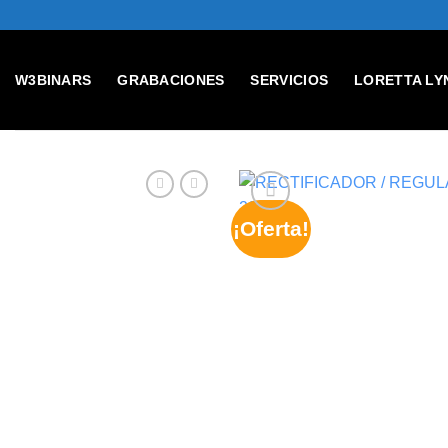
Skip
to
content
W3BINARS
GRABACIONES
SERVICIOS
LORETTA LY
¡Oferta!