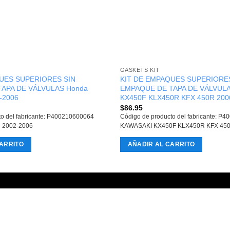
GASKETS KIT
UES SUPERIORES SIN
KIT DE EMPAQUES SUPERIORES
APA DE VÁLVULAS Honda
EMPAQUE DE TAPA DE VÁLVULA
-2006
KX450F KLX450R KFX 450R 200
$
86.95
to del fabricante: P400210600064
Código de producto del fabricante: P
 2002-2006
KAWASAKI KX450F KLX450R KFX 450
ARRITO
AÑADIR AL CARRITO