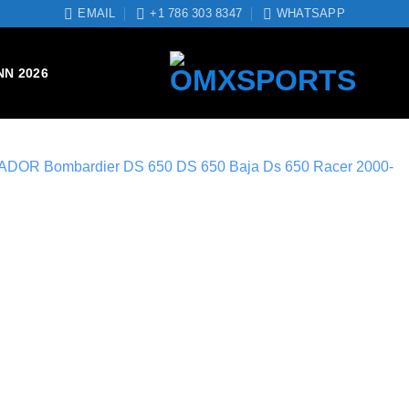
EMAIL
+1 786 303 8347
WHATSAPP
NN 2026