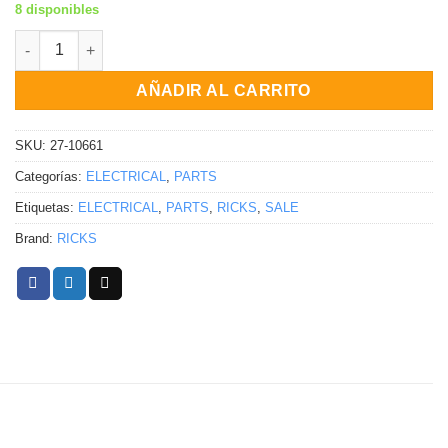
8 disponibles
RECTIFICADOR / REGULADOR Bombardier DS 650 DS 650 Baja D
AÑADIR AL CARRITO
SKU:
27-10661
Categorías:
ELECTRICAL
,
PARTS
Etiquetas:
ELECTRICAL
,
PARTS
,
RICKS
,
SALE
Brand:
RICKS