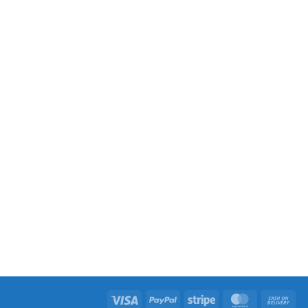
Visa
PayPal
Stripe
MasterCard
Ca