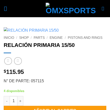
Skip
to
content
INICIO
/
SHOP
/
PARTS
/
ENGINE
/
PISTONS AND RINGS
RELACIÓN PRIMARIA 15/50
115.95
$
N° DE PARTE: 057115
4 disponibles
RELACIÓN PRIMARIA 15/50 cantidad