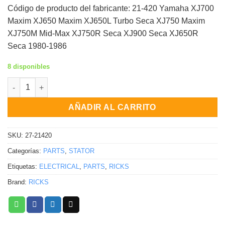
Código de producto del fabricante: 21-420 Yamaha XJ700
Maxim XJ650 Maxim XJ650L Turbo Seca XJ750 Maxim
XJ750M Mid-Max XJ750R Seca XJ900 Seca XJ650R
Seca 1980-1986
8 disponibles
STATOR Yamaha XJ700 Maxim XJ650 Maxim XJ650L Turbo Seca 
AÑADIR AL CARRITO
SKU:
27-21420
Categorías:
PARTS
,
STATOR
Etiquetas:
ELECTRICAL
,
PARTS
,
RICKS
Brand:
RICKS