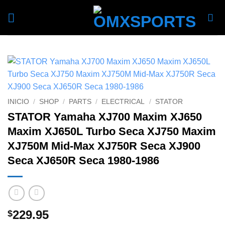
Skip
to
content
INICIO
/
SHOP
/
PARTS
/
ELECTRICAL
/
STATOR
STATOR Yamaha XJ700 Maxim XJ650
Maxim XJ650L Turbo Seca XJ750 Maxim
XJ750M Mid-Max XJ750R Seca XJ900
Seca XJ650R Seca 1980-1986
229.95
$