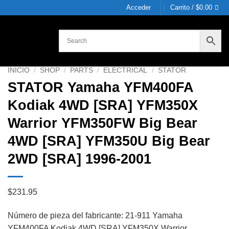
Acceder
Carrito /
$
0.00
INICIO
/
SHOP
/
PARTS
/
ELECTRICAL
/
STATOR
STATOR Yamaha YFM400FA
Kodiak 4WD [SRA] YFM350X
Warrior YFM350FW Big Bear
4WD [SRA] YFM350U Big Bear
2WD [SRA] 1996-2001
$
231.95
Número de pieza del fabricante: 21-911 Yamaha
YFM400FA Kodiak 4WD [SRA] YFM350X Warrior