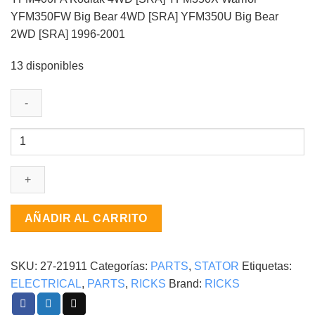
YFM350FW Big Bear 4WD [SRA] YFM350U Big Bear
2WD [SRA] 1996-2001
13 disponibles
STATOR
Yamaha
YFM400FA
Kodiak
4WD
[SRA]
AÑADIR AL CARRITO
YFM350X
Warrior
YFM350FW
SKU:
27-21911
Categorías:
PARTS
,
STATOR
Etiquetas:
Big
ELECTRICAL
,
PARTS
,
RICKS
Brand:
RICKS
Bear
4WD