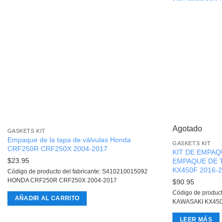
Agotado
GASKETS KIT
Empaque de la tapa de válvulas Honda
GASKETS KIT
CRF250R CRF250X 2004-2017
KIT DE EMPAQ
$
23.95
EMPAQUE DE T
KX450F 2016-
Código de producto del fabricante: S410210015092
HONDA CRF250R CRF250X 2004-2017
$
90.95
Código de produc
AÑADIR AL CARRITO
KAWASAKI KX450
LEER MÁS