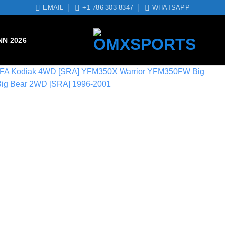
EMAIL
+1 786 303 8347
WHATSAPP
NN 2026