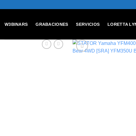
Skip
to
content
W3BINARS
GRABACIONES
SERVICIOS
LORETTA LY