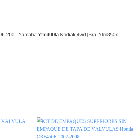
[SRA]
YFM350U
Big
Bear
2WD
1996-2001 Yamaha Yfm400fa Kodiak 4wd [Sra] Yfm350x
[SRA]
1996-
2001
cantidad