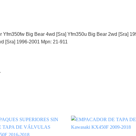
or Yfm350fw Big Bear 4wd [Sra] Yfm350u Big Bear 2wd [Sra] 
wd [Sra] 1996-2001 Mpn: 21-911
1