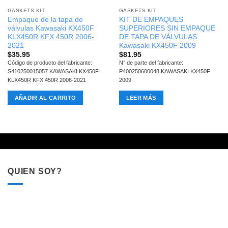
GASKETS KIT
GASKETS KIT
Empaque de la tapa de
KIT DE EMPAQUES
válvulas Kawasaki KX450F
SUPERIORES SIN EMPAQUE
KLX450R KFX 450R 2006-
DE TAPA DE VÁLVULAS
2021
Kawasaki KX450F 2009
$
35.95
$
81.95
Código de producto del fabricante:
N° de parte del fabricante:
S410250015057 KAWASAKI KX450F
P400250600048 KAWASAKI KX450F
KLX450R KFX 450R 2006-2021
2009
AÑADIR AL CARRITO
LEER MÁS
QUIEN SOY?