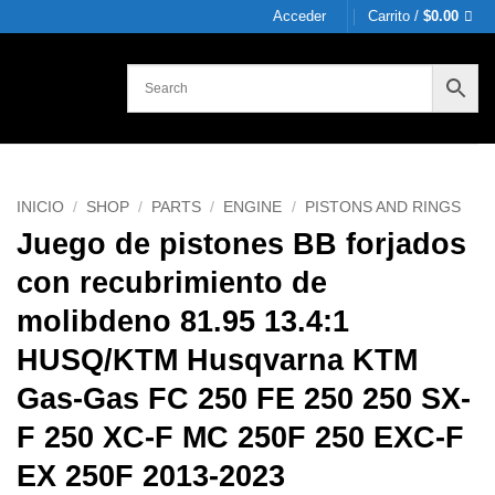
Acceder
Carrito /
$
0.00
INICIO
/
SHOP
/
PARTS
/
ENGINE
/
PISTONS AND RINGS
Juego de pistones BB forjados
con recubrimiento de
molibdeno 81.95 13.4:1
HUSQ/KTM Husqvarna KTM
Gas-Gas FC 250 FE 250 250 SX-
F 250 XC-F MC 250F 250 EXC-F
EX 250F 2013-2023