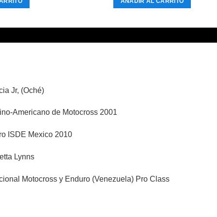
ARRITO
AÑADIR AL CARRITO
ia Jr, (Oché)
no-Americano de Motocross 2001
ro ISDE Mexico 2010
etta Lynns
onal Motocross y Enduro (Venezuela) Pro Class