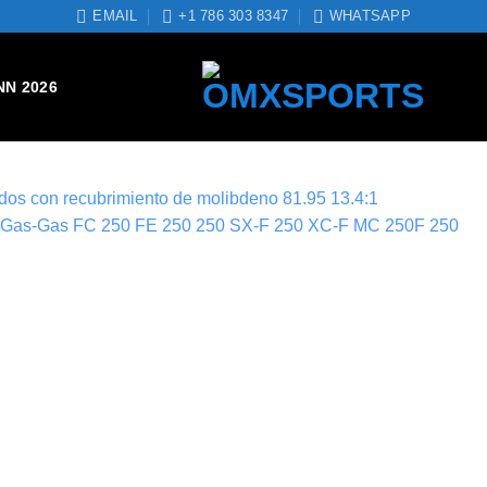
EMAIL
+1 786 303 8347
WHATSAPP
NN 2026