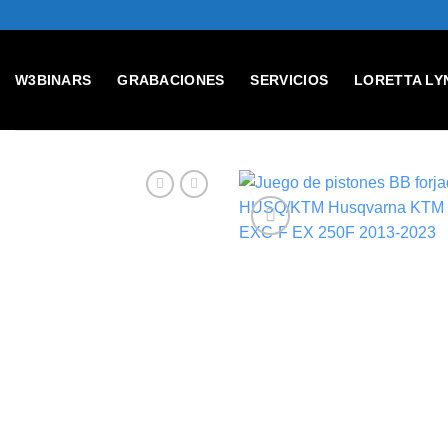
Skip
to
content
W3BINARS
GRABACIONES
SERVICIOS
LORETTA LY