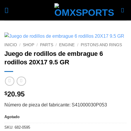
Skip
to
content
INICIO
/
SHOP
/
PARTS
/
ENGINE
/
PISTONS AND RINGS
Juego de rodillos de embrague 6
rodillos 20X17 9.5 GR
20.95
$
Número de pieza del fabricante: S41000030P053
Agotado
SKU:
682-0595