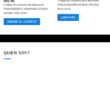
$
92.95
Código de Producto del Fabricante:
Código de producto del fabricante:
P400210620288 HONDA CRF250L
P400250600071 KAWASAKI KX250X
2013-2019
KX250F 2021-2024
LEER MÁS
AÑADIR AL CARRITO
QUIEN SOY?