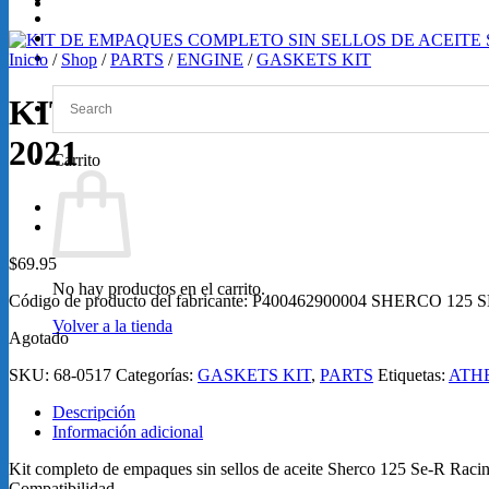
GRABACIONES
SERVICIOS
Loretta Lynn 2026
Inicio
/
Shop
/
PARTS
/
ENGINE
/
GASKETS KIT
KIT DE EMPAQUES COMPLETO 
2021
Carrito
$
69.95
No hay productos en el carrito.
Código de producto del fabricante: P400462900004 SHERCO 125
Volver a la tienda
Agotado
SKU:
68-0517
Categorías:
GASKETS KIT
,
PARTS
Etiquetas:
ATH
Descripción
Información adicional
Kit completo de empaques sin sellos de aceite Sherco 125 Se-R R
Compatibilidad