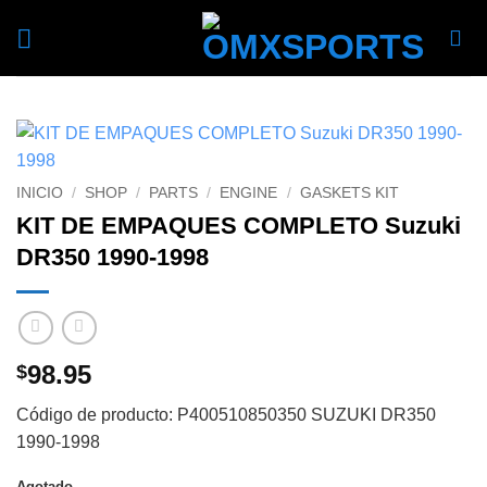
Skip
to
content
INICIO
/
SHOP
/
PARTS
/
ENGINE
/
GASKETS KIT
KIT DE EMPAQUES COMPLETO Suzuki
DR350 1990-1998
98.95
$
Código de producto: P400510850350 SUZUKI DR350
1990-1998
Agotado