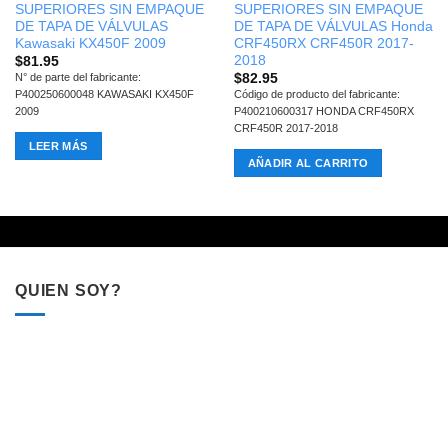
SUPERIORES SIN EMPAQUE
SUPERIORES SIN EMPAQUE
DE TAPA DE VÁLVULAS
DE TAPA DE VÁLVULAS Honda
Kawasaki KX450F 2009
CRF450RX CRF450R 2017-
2018
$
81.95
$
82.95
N° de parte del fabricante:
P400250600048 KAWASAKI KX450F
Código de producto del fabricante:
2009
P400210600317 HONDA CRF450RX
CRF450R 2017-2018
LEER MÁS
AÑADIR AL CARRITO
QUIEN SOY?