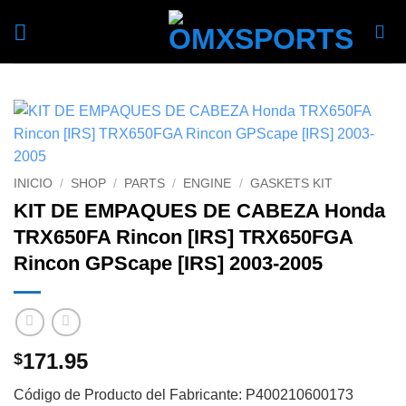
Skip
to
content
INICIO
/
SHOP
/
PARTS
/
ENGINE
/
GASKETS KIT
KIT DE EMPAQUES DE CABEZA Honda
TRX650FA Rincon [IRS] TRX650FGA
Rincon GPScape [IRS] 2003-2005
171.95
$
Código de Producto del Fabricante: P400210600173