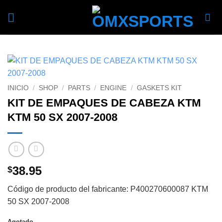
Skip
to
content
INICIO
/
SHOP
/
PARTS
/
ENGINE
/
GASKETS KIT
KIT DE EMPAQUES DE CABEZA KTM
KTM 50 SX 2007-2008
38.95
$
Código de producto del fabricante: P400270600087 KTM
50 SX 2007-2008
Agotado