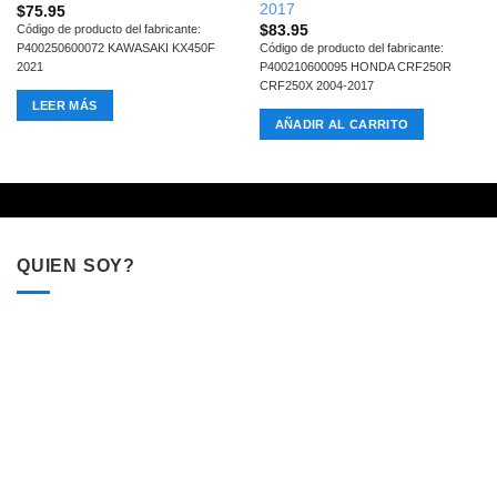
2017
$
75.95
$
83.95
Código de producto del fabricante:
P400250600072 KAWASAKI KX450F
Código de producto del fabricante:
2021
P400210600095 HONDA CRF250R
CRF250X 2004-2017
LEER MÁS
AÑADIR AL CARRITO
QUIEN SOY?