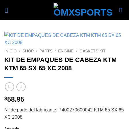
Skip
to
content
INICIO
/
SHOP
/
PARTS
/
ENGINE
/
GASKETS KIT
KIT DE EMPAQUES DE CABEZA KTM
KTM 65 SX 65 XC 2008
58.95
$
N° de parte del fabricante: P400270600042 KTM 65 SX 65
XC 2008
Agotado