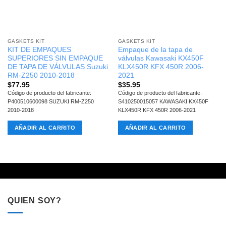
GASKETS KIT
GASKETS KIT
KIT DE EMPAQUES
Empaque de la tapa de
SUPERIORES SIN EMPAQUE
válvulas Kawasaki KX450F
DE TAPA DE VÁLVULAS Suzuki
KLX450R KFX 450R 2006-
RM-Z250 2010-2018
2021
$
77.95
$
35.95
Código de producto del fabricante:
Código de producto del fabricante:
P400510600098 SUZUKI RM-Z250
S410250015057 KAWASAKI KX450F
2010-2018
KLX450R KFX 450R 2006-2021
AÑADIR AL CARRITO
AÑADIR AL CARRITO
QUIEN SOY?