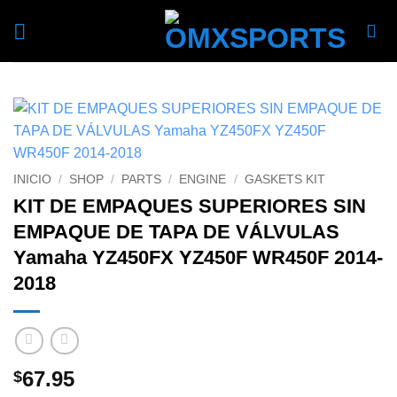
Skip
to
content
INICIO
/
SHOP
/
PARTS
/
ENGINE
/
GASKETS KIT
KIT DE EMPAQUES SUPERIORES SIN
EMPAQUE DE TAPA DE VÁLVULAS
Yamaha YZ450FX YZ450F WR450F 2014-
2018
67.95
$