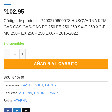
102.95
$
Código de producto: P400270600078 HUSQVARNA KTM
GAS GAS GAS-GAS FC 250 FE 250 250 SX-F 250 XC-F
MC 250F EX 250F 250 EXC-F 2016-2022
9 disponibles
KIT DE EMPAQUES SUPERIORES SIN EMPAQUE DE VÁLVULA HUSQ/
AÑADIR AL CARRITO
SKU:
67-0740
Categorías:
GASKETS KIT
,
PARTS
Etiquetas:
ATHENA
,
ENGINE
,
PARTS
Brand:
ATHENA