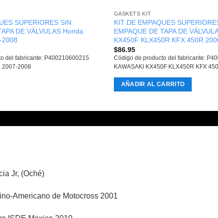
GASKETS KIT
UES SUPERIORES SIN
KIT DE EMPAQUES SUPERIORES
APA DE VÁLVULAS Honda
EMPAQUE DE TAPA DE VÁLVULA
-2008
KX450F KLX450R KFX 450R 200
$
86.95
to del fabricante: P400210600215
Código de producto del fabricante: P
 2007-2008
KAWASAKI KX450F KLX450R KFX 450
AÑADIR AL CARRITO
ia Jr, (Oché)
no-Americano de Motocross 2001