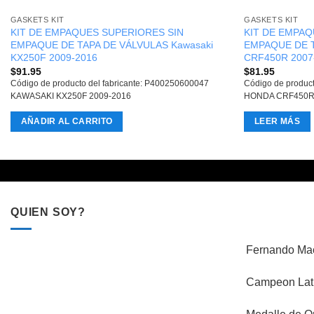
GASKETS KIT
GASKETS KIT
KIT DE EMPAQUES SUPERIORES SIN
KIT DE EMPAQ
EMPAQUE DE TAPA DE VÁLVULAS Kawasaki
EMPAQUE DE T
KX250F 2009-2016
CRF450R 2007
$
91.95
$
81.95
Código de producto del fabricante: P400250600047
Código de produc
KAWASAKI KX250F 2009-2016
HONDA CRF450R
AÑADIR AL CARRITO
LEER MÁS
QUIEN SOY?
Fernando Mac
Campeon Lati