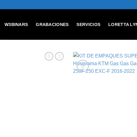
Skip
to
content
W3BINARS
GRABACIONES
SERVICIOS
LORETTA LY