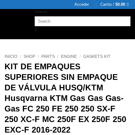
Acceder
Carrito /
$
0.00
Search
×
INICIO
/
SHOP
/
PARTS
/
ENGINE
/
GASKETS KIT
KIT DE EMPAQUES
SUPERIORES SIN EMPAQUE
DE VÁLVULA HUSQ/KTM
Husqvarna KTM Gas Gas Gas-
Gas FC 250 FE 250 250 SX-F
250 XC-F MC 250F EX 250F 250
EXC-F 2016-2022