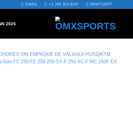
EMAIL
+1 786 303 8347
WHATSAPP
NN 2026