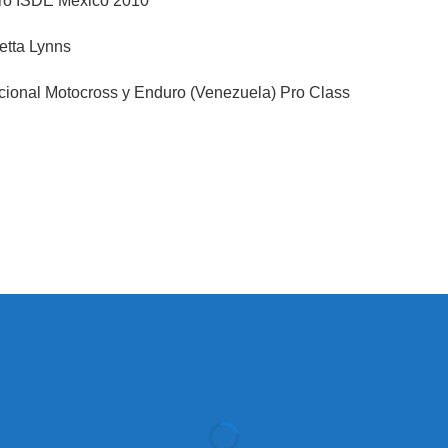
ro ISDE Mexico 2010
etta Lynns
onal Motocross y Enduro (Venezuela) Pro Class