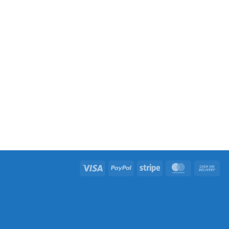
Visa
PayPal
Stripe
MasterCard
Ca
On
Del