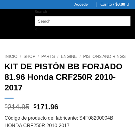
Acceder
Carrito /
$
0.00
Search
×
INICIO
/
SHOP
/
PARTS
/
ENGINE
/
PISTONS AND RINGS
KIT DE PISTÓN BB FORJADO
81.96 Honda CRF250R 2010-
2017
Original
Current
214.95
171.96
$
$
price
price
Código de producto del fabricante: S4F08200004B
was:
is:
HONDA CRF250R 2010-2017
$214.95.
$171.96.