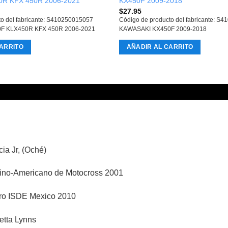
0R KFX 450R 2006-2021
KX450F 2009-2018
$
27.95
to del fabricante: S410250015057
Código de producto del fabricante: S
F KLX450R KFX 450R 2006-2021
KAWASAKI KX450F 2009-2018
ARRITO
AÑADIR AL CARRITO
ia Jr, (Oché)
no-Americano de Motocross 2001
ro ISDE Mexico 2010
etta Lynns