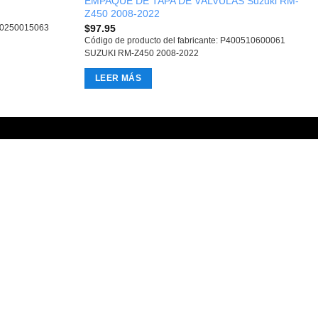
EMPAQUE DE TAPA DE VÁLVULAS Suzuki RM-
Z450 2008-2022
$
97.95
410250015063
Código de producto del fabricante: P400510600061
SUZUKI RM-Z450 2008-2022
LEER MÁS