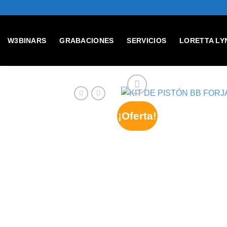
Skip
to
content
W3BINARS
GRABACIONES
SERVICIOS
LORETTA LY
¡Oferta!