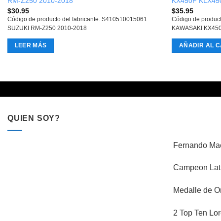
RM-Z250 2010-2018
KX450F KLX45
$
30.95
$
35.95
Código de producto del fabricante: S410510015061
Código de produc
SUZUKI RM-Z250 2010-2018
KAWASAKI KX450
LEER MÁS
AÑADIR AL C
QUIEN SOY?
Fernando Mac
Campeon Lati
Medalle de O
2 Top Ten Lor