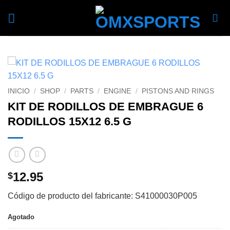
Skip
to
content
INICIO
/
SHOP
/
PARTS
/
ENGINE
/
PISTONS AND RINGS
KIT DE RODILLOS DE EMBRAGUE 6
RODILLOS 15X12 6.5 G
12.95
$
Código de producto del fabricante: S41000030P005
Agotado