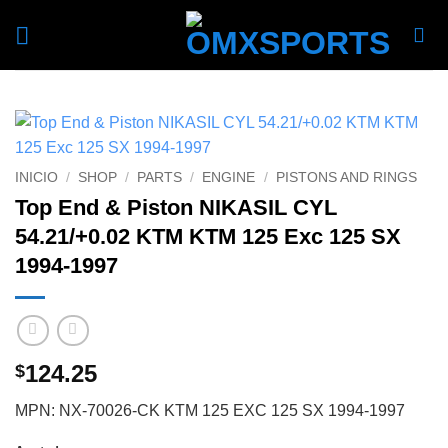
Skip
to
content
INICIO
/
SHOP
/
PARTS
/
ENGINE
/
PISTONS AND RINGS
Top End & Piston NIKASIL CYL
54.21/+0.02 KTM KTM 125 Exc 125 SX
1994-1997
124.25
$
MPN: NX-70026-CK KTM 125 EXC 125 SX 1994-1997