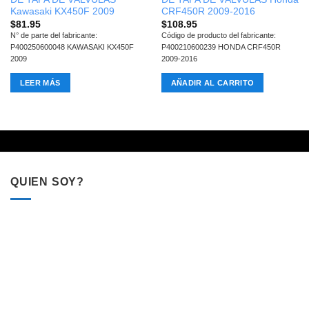
Kawasaki KX450F 2009
CRF450R 2009-2016
$
81.95
$
108.95
N° de parte del fabricante:
Código de producto del fabricante:
P400250600048 KAWASAKI KX450F
P400210600239 HONDA CRF450R
2009
2009-2016
LEER MÁS
AÑADIR AL CARRITO
QUIEN SOY?