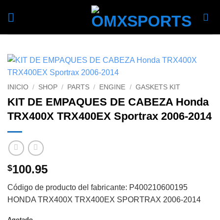
Skip
to
content
INICIO
/
SHOP
/
PARTS
/
ENGINE
/
GASKETS KIT
KIT DE EMPAQUES DE CABEZA Honda
TRX400X TRX400EX Sportrax 2006-2014
100.95
$
Código de producto del fabricante: P400210600195
HONDA TRX400X TRX400EX SPORTRAX 2006-2014
Agotado